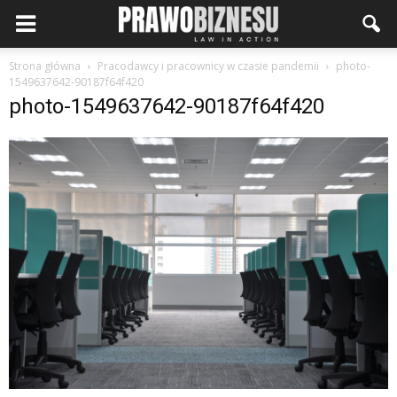
Strona główna
Pracodawcy i pracownicy w czasie pandemii
photo-
1549637642-90187f64f420
photo-1549637642-90187f64f420