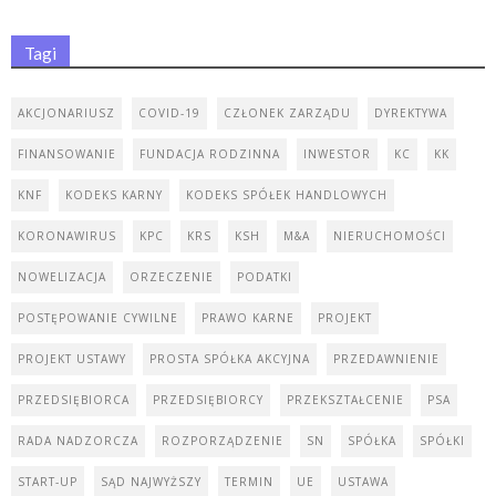
Tagi
AKCJONARIUSZ
COVID-19
CZŁONEK ZARZĄDU
DYREKTYWA
FINANSOWANIE
FUNDACJA RODZINNA
INWESTOR
KC
KK
KNF
KODEKS KARNY
KODEKS SPÓŁEK HANDLOWYCH
KORONAWIRUS
KPC
KRS
KSH
M&A
NIERUCHOMOŚCI
NOWELIZACJA
ORZECZENIE
PODATKI
POSTĘPOWANIE CYWILNE
PRAWO KARNE
PROJEKT
PROJEKT USTAWY
PROSTA SPÓŁKA AKCYJNA
PRZEDAWNIENIE
PRZEDSIĘBIORCA
PRZEDSIĘBIORCY
PRZEKSZTAŁCENIE
PSA
RADA NADZORCZA
ROZPORZĄDZENIE
SN
SPÓŁKA
SPÓŁKI
START-UP
SĄD NAJWYŻSZY
TERMIN
UE
USTAWA