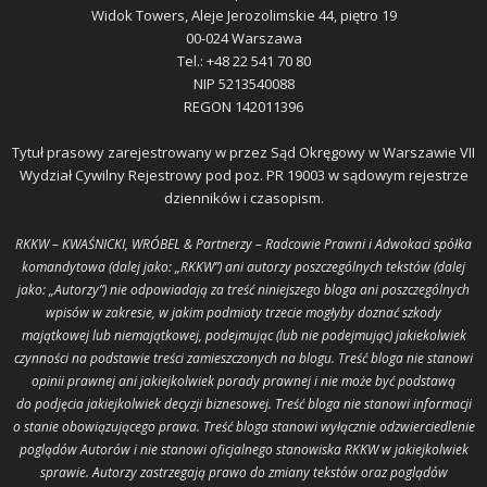
Widok Towers, Aleje Jerozolimskie 44, piętro 19
00-024 Warszawa
Tel.: +48 22 541 70 80
NIP 5213540088
REGON 142011396
Tytuł prasowy zarejestrowany w przez Sąd Okręgowy w Warszawie VII
Wydział Cywilny Rejestrowy pod poz. PR 19003 w sądowym rejestrze
dzienników i czasopism.
RKKW – KWAŚNICKI, WRÓBEL & Partnerzy – Radcowie Prawni i Adwokaci spółka
komandytowa (dalej jako: „RKKW”) ani autorzy poszczególnych tekstów (dalej
jako: „Autorzy”) nie odpowiadają za treść niniejszego bloga ani poszczególnych
wpisów w zakresie, w jakim podmioty trzecie mogłyby doznać szkody
majątkowej lub niemajątkowej, podejmując (lub nie podejmując) jakiekolwiek
czynności na podstawie treści zamieszczonych na blogu. Treść bloga nie stanowi
opinii prawnej ani jakiejkolwiek porady prawnej i nie może być podstawą
do podjęcia jakiejkolwiek decyzji biznesowej. Treść bloga nie stanowi informacji
o stanie obowiązującego prawa. Treść bloga stanowi wyłącznie odzwierciedlenie
poglądów Autorów i nie stanowi oficjalnego stanowiska RKKW w jakiejkolwiek
sprawie. Autorzy zastrzegają prawo do zmiany tekstów oraz poglądów