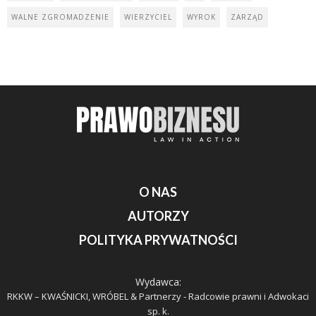
WALNE ZGROMADZENIE
WIERZYCIEL
WYROK
ZARZĄD
O NAS
AUTORZY
POLITYKA PRYWATNOŚCI
Wydawca:
RKKW – KWAŚNICKI, WRÓBEL & Partnerzy - Radcowie prawni i Adwokaci
sp. k.