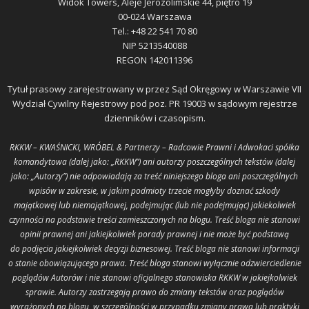
Widok Towers, Aleje Jerozolimskie 44, piętro 19
00-024 Warszawa
Tel.: +48 22 541 70 80
NIP 5213540088
REGON 142011396
Tytuł prasowy zarejestrowany w przez Sąd Okręgowy w Warszawie VII
Wydział Cywilny Rejestrowy pod poz. PR 19003 w sądowym rejestrze
dzienników i czasopism.
RKKW – KWAŚNICKI, WRÓBEL & Partnerzy – Radcowie Prawni i Adwokaci spółka
komandytowa (dalej jako: „RKKW”) ani autorzy poszczególnych tekstów (dalej
jako: „Autorzy”) nie odpowiadają za treść niniejszego bloga ani poszczególnych
wpisów w zakresie, w jakim podmioty trzecie mogłyby doznać szkody
majątkowej lub niemajątkowej, podejmując (lub nie podejmując) jakiekolwiek
czynności na podstawie treści zamieszczonych na blogu. Treść bloga nie stanowi
opinii prawnej ani jakiejkolwiek porady prawnej i nie może być podstawą
do podjęcia jakiejkolwiek decyzji biznesowej. Treść bloga nie stanowi informacji
o stanie obowiązującego prawa. Treść bloga stanowi wyłącznie odzwierciedlenie
poglądów Autorów i nie stanowi oficjalnego stanowiska RKKW w jakiejkolwiek
sprawie. Autorzy zastrzegają prawo do zmiany tekstów oraz poglądów
wyrażonych na blogu, w szczególności w przypadku zmiany prawa lub praktyki