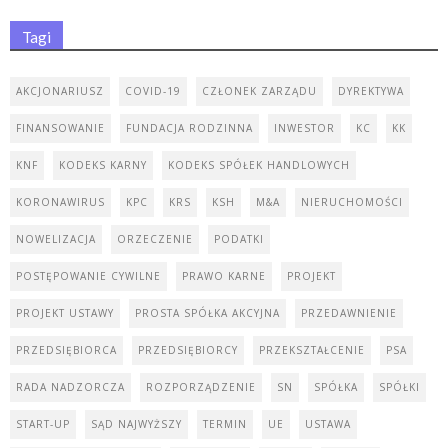
Tagi
AKCJONARIUSZ
COVID-19
CZŁONEK ZARZĄDU
DYREKTYWA
FINANSOWANIE
FUNDACJA RODZINNA
INWESTOR
KC
KK
KNF
KODEKS KARNY
KODEKS SPÓŁEK HANDLOWYCH
KORONAWIRUS
KPC
KRS
KSH
M&A
NIERUCHOMOŚCI
NOWELIZACJA
ORZECZENIE
PODATKI
POSTĘPOWANIE CYWILNE
PRAWO KARNE
PROJEKT
PROJEKT USTAWY
PROSTA SPÓŁKA AKCYJNA
PRZEDAWNIENIE
PRZEDSIĘBIORCA
PRZEDSIĘBIORCY
PRZEKSZTAŁCENIE
PSA
RADA NADZORCZA
ROZPORZĄDZENIE
SN
SPÓŁKA
SPÓŁKI
START-UP
SĄD NAJWYŻSZY
TERMIN
UE
USTAWA