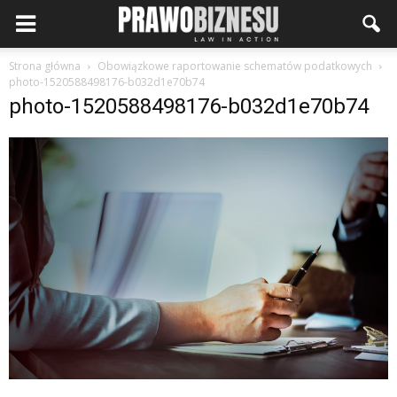
Strona główna
Obowiązkowe raportowanie schematów podatkowych
photo-1520588498176-b032d1e70b74
photo-1520588498176-b032d1e70b74