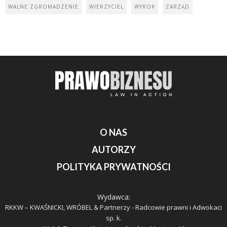
WALNE ZGROMADZENIE
WIERZYCIEL
WYROK
ZARZĄD
O NAS
AUTORZY
POLITYKA PRYWATNOŚCI
Wydawca:
RKKW – KWAŚNICKI, WRÓBEL & Partnerzy - Radcowie prawni i Adwokaci
sp. k.