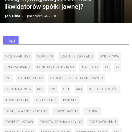
likwidatorów spółki jawnej?
Jan Ośka
-
2 października, 2020
Tagi
AKCJONARIUSZ
COVID-19
CZŁONEK ZARZĄDU
DYREKTYWA
FINANSOWANIE
FUNDACJA RODZINNA
INWESTOR
KC
KK
KNF
KODEKS KARNY
KODEKS SPÓŁEK HANDLOWYCH
KORONAWIRUS
KPC
KRS
KSH
M&A
NIERUCHOMOŚCI
NOWELIZACJA
ORZECZENIE
PODATKI
POSTĘPOWANIE CYWILNE
PRAWO KARNE
PROJEKT
PROJEKT USTAWY
PROSTA SPÓŁKA AKCYJNA
PRZEDAWNIENIE