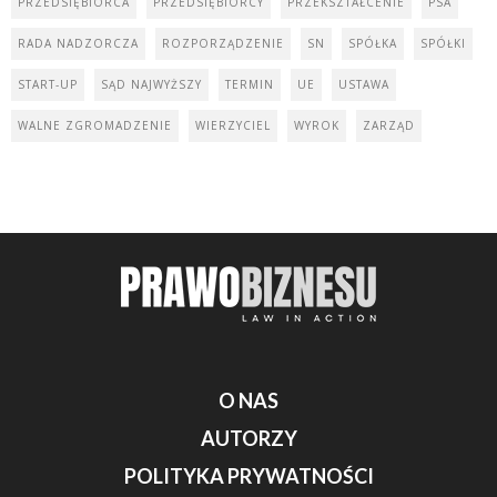
PRZEDSIĘBIORCA
PRZEDSIĘBIORCY
PRZEKSZTAŁCENIE
PSA
RADA NADZORCZA
ROZPORZĄDZENIE
SN
SPÓŁKA
SPÓŁKI
START-UP
SĄD NAJWYŻSZY
TERMIN
UE
USTAWA
WALNE ZGROMADZENIE
WIERZYCIEL
WYROK
ZARZĄD
O NAS
AUTORZY
POLITYKA PRYWATNOŚCI