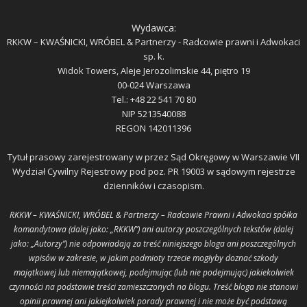
Wydawca:
RKKW – KWAŚNICKI, WRÓBEL & Partnerzy - Radcowie prawni i Adwokaci
sp. k.
Widok Towers, Aleje Jerozolimskie 44, piętro 19
00-024 Warszawa
Tel.: +48 22 541 70 80
NIP 5213540088
REGON 142011396
Tytuł prasowy zarejestrowany w przez Sąd Okręgowy w Warszawie VII
Wydział Cywilny Rejestrowy pod poz. PR 19003 w sądowym rejestrze
dzienników i czasopism.
RKKW – KWAŚNICKI, WRÓBEL & Partnerzy – Radcowie Prawni i Adwokaci spółka
komandytowa (dalej jako: „RKKW”) ani autorzy poszczególnych tekstów (dalej
jako: „Autorzy”) nie odpowiadają za treść niniejszego bloga ani poszczególnych
wpisów w zakresie, w jakim podmioty trzecie mogłyby doznać szkody
majątkowej lub niemajątkowej, podejmując (lub nie podejmując) jakiekolwiek
czynności na podstawie treści zamieszczonych na blogu. Treść bloga nie stanowi
opinii prawnej ani jakiejkolwiek porady prawnej i nie może być podstawą