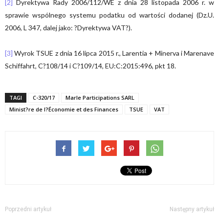
[2]
Dyrektywa Rady 2006/112/WE z dnia 28 listopada 2006 r. w
sprawie wspólnego systemu podatku od wartości dodanej (Dz.U.
2006, L 347, dalej jako: ?Dyrektywa VAT?).
[3]
Wyrok TSUE z dnia 16 lipca 2015 r., Larentia + Minerva i Marenave
Schiffahrt, C?108/14 i C?109/14, EU:C:2015:496, pkt 18.
TAGI
C-320/17
Marle Participations SARL
Minist?re de l?Économie et des Finances
TSUE
VAT
Poprzedni artykuł
Następny artykuł