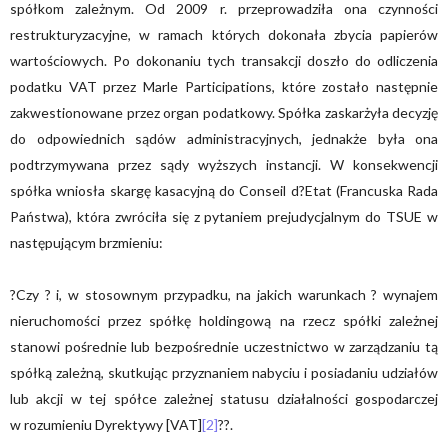
spółkom zależnym. Od 2009 r. przeprowadziła ona czynności
restrukturyzacyjne, w ramach których dokonała zbycia papierów
wartościowych. Po dokonaniu tych transakcji doszło do odliczenia
podatku VAT przez Marle Participations, które zostało następnie
zakwestionowane przez organ podatkowy. Spółka zaskarżyła decyzję
do odpowiednich sądów administracyjnych, jednakże była ona
podtrzymywana przez sądy wyższych instancji. W konsekwencji
spółka wniosła skargę kasacyjną do Conseil d?Etat (Francuska Rada
Państwa), która zwróciła się z pytaniem prejudycjalnym do TSUE w
następującym brzmieniu:
?Czy ? i, w stosownym przypadku, na jakich warunkach ? wynajem
nieruchomości przez spółkę holdingową na rzecz spółki zależnej
stanowi pośrednie lub bezpośrednie uczestnictwo w zarządzaniu tą
spółką zależną, skutkując przyznaniem nabyciu i posiadaniu udziałów
lub akcji w tej spółce zależnej statusu działalności gospodarczej
w rozumieniu Dyrektywy [VAT]
[2]
??.