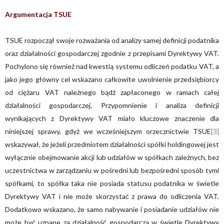
Argumentacja TSUE
TSUE rozpoczął swoje rozważania od analizy samej definicji podatnika
oraz działalności gospodarczej zgodnie z przepisami Dyrektywy VAT.
Pochylono się również nad kwestią systemu odliczeń podatku VAT, a
jako jego główny cel wskazano całkowite uwolnienie przedsiębiorcy
od ciężaru VAT należnego bądź zapłaconego w ramach całej
działalności gospodarczej. Przypomnienie i analiza definicji
wynikających z Dyrektywy VAT miało kluczowe znaczenie dla
niniejszej sprawy, gdyż we wcześniejszym orzecznictwie TSUE
[3]
wskazywał, że jeżeli przedmiotem działalności spółki holdingowej jest
wyłącznie obejmowanie akcji lub udziałów w spółkach zależnych, bez
uczestnictwa w zarządzaniu w pośredni lub bezpośredni sposób tymi
spółkami, to spółka taka nie posiada statusu podatnika w świetle
Dyrektywy VAT i nie może skorzystać z prawa do odliczenia VAT.
Dodatkowo wskazano, że samo nabywanie i posiadanie udziałów nie
może być uznane za działalność gospodarczą w świetle Dyrektywy