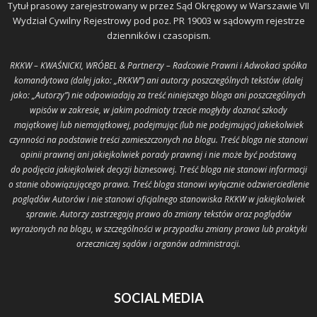
Tytuł prasowy zarejestrowany w przez Sąd Okręgowy w Warszawie VII
Wydział Cywilny Rejestrowy pod poz. PR 19003 w sądowym rejestrze
dzienników i czasopism.
RKKW – KWAŚNICKI, WRÓBEL & Partnerzy – Radcowie Prawni i Adwokaci spółka
komandytowa (dalej jako: „RKKW”) ani autorzy poszczególnych tekstów (dalej
jako: „Autorzy”) nie odpowiadają za treść niniejszego bloga ani poszczególnych
wpisów w zakresie, w jakim podmioty trzecie mogłyby doznać szkody
majątkowej lub niemajątkowej, podejmując (lub nie podejmując) jakiekolwiek
czynności na podstawie treści zamieszczonych na blogu. Treść bloga nie stanowi
opinii prawnej ani jakiejkolwiek porady prawnej i nie może być podstawą
do podjęcia jakiejkolwiek decyzji biznesowej. Treść bloga nie stanowi informacji
o stanie obowiązującego prawa. Treść bloga stanowi wyłącznie odzwierciedlenie
poglądów Autorów i nie stanowi oficjalnego stanowiska RKKW w jakiejkolwiek
sprawie. Autorzy zastrzegają prawo do zmiany tekstów oraz poglądów
wyrażonych na blogu, w szczególności w przypadku zmiany prawa lub praktyki
orzeczniczej sądów i organów administracji.
SOCIAL MEDIA