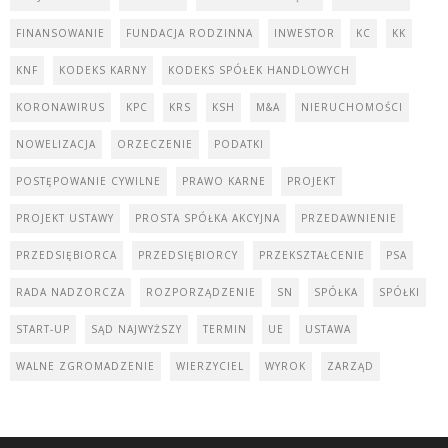
FINANSOWANIE
FUNDACJA RODZINNA
INWESTOR
KC
KK
KNF
KODEKS KARNY
KODEKS SPÓŁEK HANDLOWYCH
KORONAWIRUS
KPC
KRS
KSH
M&A
NIERUCHOMOŚCI
NOWELIZACJA
ORZECZENIE
PODATKI
POSTĘPOWANIE CYWILNE
PRAWO KARNE
PROJEKT
PROJEKT USTAWY
PROSTA SPÓŁKA AKCYJNA
PRZEDAWNIENIE
PRZEDSIĘBIORCA
PRZEDSIĘBIORCY
PRZEKSZTAŁCENIE
PSA
RADA NADZORCZA
ROZPORZĄDZENIE
SN
SPÓŁKA
SPÓŁKI
START-UP
SĄD NAJWYŻSZY
TERMIN
UE
USTAWA
WALNE ZGROMADZENIE
WIERZYCIEL
WYROK
ZARZĄD