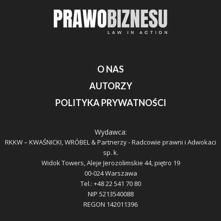
O NAS
AUTORZY
POLITYKA PRYWATNOŚCI
Wydawca:
RKKW – KWAŚNICKI, WRÓBEL & Partnerzy - Radcowie prawni i Adwokaci
sp. k.
Widok Towers, Aleje Jerozolimskie 44, piętro 19
00-024 Warszawa
Tel.: +48 22 541 70 80
NIP 5213540088
REGON 142011396